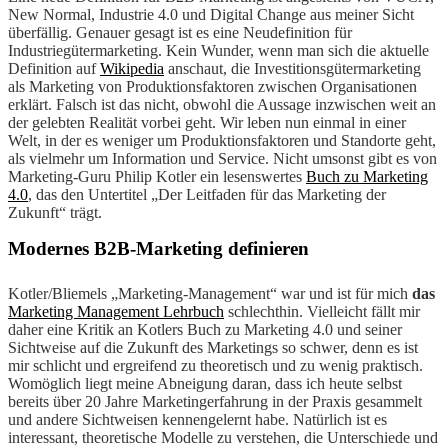
New Normal, Industrie 4.0 und Digital Change aus meiner Sicht
überfällig. Genauer gesagt ist es eine Neudefinition für
Industriegütermarketing. Kein Wunder, wenn man sich die aktuelle
Definition auf
Wikipedia
anschaut, die Investitionsgütermarketing
als Marketing von Produktionsfaktoren zwischen Organisationen
erklärt. Falsch ist das nicht, obwohl die Aussage inzwischen weit an
der gelebten Realität vorbei geht. Wir leben nun einmal in einer
Welt, in der es weniger um Produktionsfaktoren und Standorte geht,
als vielmehr um Information und Service. Nicht umsonst gibt es von
Marketing-Guru Philip Kotler ein lesenswertes
Buch zu Marketing
4.0
, das den Untertitel „Der Leitfaden für das Marketing der
Zukunft“ trägt.
Modernes B2B-Marketing definieren
Kotler/Bliemels „Marketing-Management“ war und ist für mich
das
Marketing Management Lehrbuch
schlechthin. Vielleicht fällt mir
daher eine Kritik an Kotlers Buch zu Marketing 4.0 und seiner
Sichtweise auf die Zukunft des Marketings so schwer, denn es ist
mir schlicht und ergreifend zu theoretisch und zu wenig praktisch.
Womöglich liegt meine Abneigung daran, dass ich heute selbst
bereits über 20 Jahre Marketingerfahrung in der Praxis gesammelt
und andere Sichtweisen kennengelernt habe. Natürlich ist es
interessant, theoretische Modelle zu verstehen, die Unterschiede und