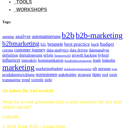
TOOLS
WORKSHOPS
Tags:
b2b
b2b-marketing
analyse
automatisierung
agentur
b2bmarketing
best practice
budget
beispiele
b2c
buch
customer journey
corona
data-analytics
data driven
datenanalyse
definition
digitalisierung
erfolg
growth hacking
hybrid
firmenprofil
influencer
interaktiv
kommunikation
leads
linkedin
kundenbewertungen
marketing
marketingbudget
nft
persona
marketinginstrument
post
rezensionen
tipps
produktentwicklung
stakeholder
strategie
tool
tools
transparenz
trend
vorteile
ziele
Sie haben Ihr Ziel erreicht
Wenn Sie so weit gekommen sind, warum vernetzen Sie sich nicht
einfach mit mir?
LinkedIn
© 2024 Think B2B // Ansgar Hein