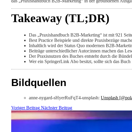
das „Praxishandbuch B2B-Marketing“ in der gebundenen Ausgabe.
Takeaway (TL;DR)
Das „Praxishandbuch B2B-Marketing“ ist mit 921 Seit
Best Practice Beispiele und direkte Praxisbezüge mac
Inhaltlich wird der Status Quo modernen B2B-Marketi
Beiträge unterschiedlicher Autor:innen machen das Lese
Der Praxisnutzen des Buches entsteht durch die Bünde
Wer ein SpringerLink Abo besitzt, sollte sich das Buch 
Bildquellen
anne-nygard-sHyerRuFqT4-unsplash:
Unsplash [@pol
Voriger Beitrag
Nächster Beitrag