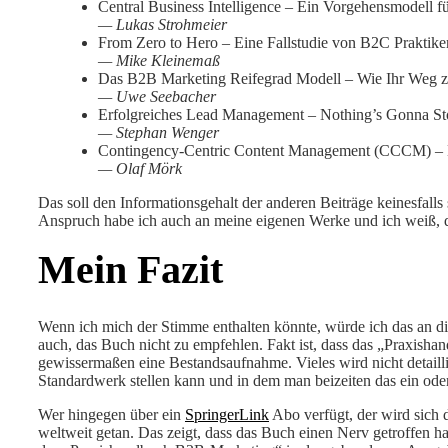
Central Business Intelligence – Ein Vorgehensmodell
— Lukas Strohmeier
From Zero to Hero – Eine Fallstudie von B2C Praktik
— Mike Kleinemaß
Das B2B Marketing Reifegrad Modell – Wie Ihr Weg zu 
— Uwe Seebacher
Erfolgreiches Lead Management – Nothing’s Gonna S
— Stephan Wenger
Contingency-Centric Content Management (CCCM) – Mit
— Olaf Mörk
Das soll den Informationsgehalt der anderen Beiträge keinesfall
Anspruch habe ich auch an meine eigenen Werke und ich weiß, das
Mein Fazit
Wenn ich mich der Stimme enthalten könnte, würde ich das an die
auch, das Buch nicht zu empfehlen. Fakt ist, dass das „Praxis
gewissermaßen eine Bestandsaufnahme. Vieles wird nicht detailli
Standardwerk stellen kann und in dem man beizeiten das ein ode
Wer hingegen über ein
SpringerLink
Abo verfügt, der wird sich 
weltweit getan. Das zeigt, dass das Buch einen Nerv getroffen 