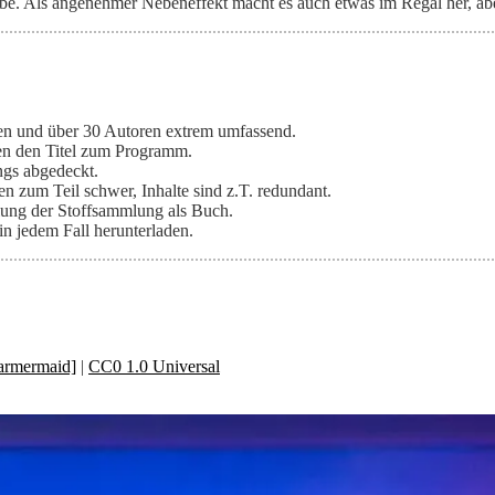
 Als angenehmer Nebeneffekt macht es auch etwas im Regal her, aber
en und über 30 Autoren extrem umfassend.
hen den Titel zum Programm.
ngs abgedeckt.
n zum Teil schwer, Inhalte sind z.T. redundant.
lung der Stoffsammlung als Buch.
in jedem Fall herunterladen.
armermaid]
|
CC0 1.0 Universal