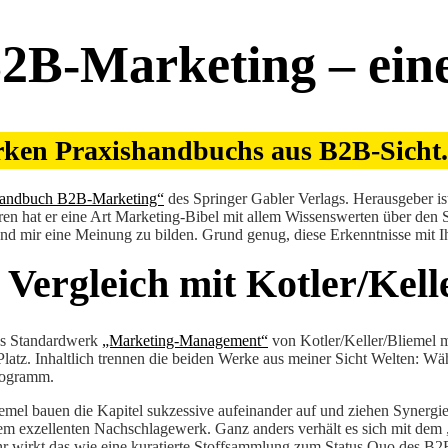
2B-Marketing – ein
arken Praxishandbuchs aus B2B-Sicht.
handbuch B2B-Marketing“
des Springer Gabler Verlags. Herausgeber i
en hat er eine Art Marketing-Bibel mit allem Wissenswerten über den
d mir eine Meinung zu bilden. Grund genug, diese Erkenntnisse mit Ih
 Vergleich mit Kotler/Kell
as Standardwerk
„Marketing-Management“
von Kotler/Keller/Bliemel m
z. Inhaltlich trennen die beiden Werke aus meiner Sicht Welten: Währ
Programm.
iemel bauen die Kapitel sukzessive aufeinander auf und ziehen Synergi
em exzellenten Nachschlagewerk. Ganz anders verhält es sich mit de
r wirkt das wie eine kuratierte Stoffsammlung zum Status Quo des B2B