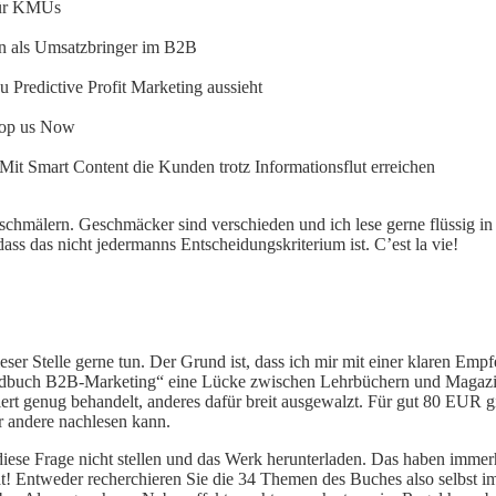
 für KMUs
en als Umsatzbringer im B2B
Predictive Profit Marketing aussieht
top us Now
 Smart Content die Kunden trotz Informationsflut erreichen
s schmälern. Geschmäcker sind verschieden und ich lese gerne flüssig i
s das nicht jedermanns Entscheidungskriterium ist. C’est la vie!
ser Stelle gerne tun. Der Grund ist, dass ich mir mit einer klaren Emp
handbuch B2B-Marketing“ eine Lücke zwischen Lehrbüchern und Magazin-
ert genug behandelt, anderes dafür breit ausgewalzt. Für gut 80 EUR gi
r andere nachlesen kann.
diese Frage nicht stellen und das Werk herunterladen. Das haben imm
hat! Entweder recherchieren Sie die 34 Themen des Buches also selbst 