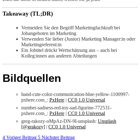
Takeaway (TL;DR)
Vermeiden Sie den Begriff Marketingfachkraft bei
Jobangeboten im Marketing
Verwenden Sie lieber (Junior) Marketing Manager:in oder
Marketingreferent:in
Ein Jobtitel drückt Wertschätzung aus – auch bei
Kolleg:innen aus anderen Abteilungen
Bildquellen
hand-cute-color-communication-blue-yellow-1100997-
pxhere.com_:
PxHere
|
CC0 1.0 Universal
number-sadness-red-toy-sad-figurine-772531-
pxhere.com_:
PxHere
|
CC0 1.0 Universal
greg-rakozy-oMpAz-DN-9I-unsplash:
Unsplash
[@grakozy]
|
CC0 1.0 Universal
Voriger Beitrag
Nächster Beitrag