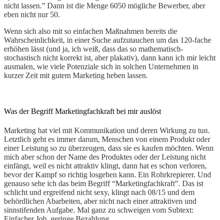
nicht lassen.” Dann ist die Menge 6050 mögliche Bewerber, aber
eben nicht nur 50.
Wenn sich also mit so einfachen Maßnahmen bereits die
Wahrscheinlichkeit, in einer Suche aufzutauchen um das 120-fache
erhöhen lässt (und ja, ich weiß, dass das so mathematisch-
stochastisch nicht korrekt ist, aber plakativ), dann kann ich mir leicht
ausmalen, wie viele Potenziale sich in solchen Unternehmen in
kurzer Zeit mit gutem Marketing heben lassen.
Was der Begriff Marketingfachkraft bei mir auslöst
Marketing hat viel mit Kommunikation und deren Wirkung zu tun.
Letztlich geht es immer darum, Menschen von einem Produkt oder
einer Leistung so zu überzeugen, dass sie es kaufen möchten. Wenn
mich aber schon der Name des Produktes oder der Leistung nicht
einfängt, weil es nicht attraktiv klingt, dann hat es schon verloren,
bevor der Kampf so richtig losgehen kann. Ein Rohrkrepierer. Und
genauso sehe ich das beim Begriff “Marketingfachkraft”. Das ist
schlicht und ergreifend nicht sexy, klingt nach 08/15 und dem
behördlichen Abarbeiten, aber nicht nach einer attraktiven und
sinnstifenden Aufgabe. Mal ganz zu schweigen vom Subtext:
Einfacher Job, geringe Bezahlung.