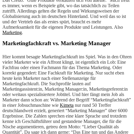
Das Credo: “Gute Produkte verkaufen sich von alleine.” Mich freut
es immer, wenn es Beispiele gibt, wo das tatsächlich zu Teilen
zutrifft. Allerdings gelten die Regeln und Wirkungsweisen der
Globalisierung auch im deutschen Hinterland. Und weil das so ist
und der Vertrieb das als erstes spürt, braucht es mehr
Aufmerksamkeit für die eigenen Produkte und Leistungen. Also
Marketing
.
Marketingfachkraft vs. Marketing Manager
Hier kommt besagte Marketingfachkraft ins Spiel. Was in den Ohren
vieler Marketer wie ein Affront klingt, ist eigentlich ein Lob: Eine
Fachfrau oder einen Fachmann für das Thema Marketing. Oder
korrekt gegendert: Eine Fachkraft für Marketing. Nur sucht eben
heute kein Marketer nach einer Stellenanzeige für
Marketingfachkraft. Die Suchprofile lauten auf
Marketingassistent:in, Marketing Manager:in, Marketingreferent:in
oder weitaus spezialisiertere Jobtitel. Und hier fängt mein Job als
Marketer dann schon an: Während der Begriff “Marketingfachkraft”
in einer Jobsuchmaschine wie
Kimeta
nur rund 50 Treffer
deutschlandweit erzielt, generiert “Marketing Manager” über 6000
Ergebnisse. Die Zahlen sprechen eine klare Sprache und trotzdem
kenne ich Geschäftsführer und gestandene Manager, die für die
Nische argumentieren, getreu dem Motto: “Lieber Qualität als
Quantität”. Da sage ich dann gerne: “Das Eine tun und das Andere