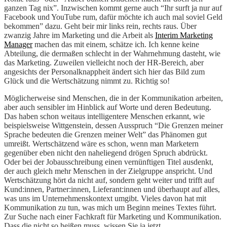
ganzen Tag nix”. Inzwischen kommt gerne auch “Ihr surft ja nur auf
Facebook und YouTube rum, dafür möchte ich auch mal soviel Geld
bekommen” dazu. Geht beir mir links rein, rechts raus. Über
zwanzig Jahre im Marketing und die Arbeit als
Interim Marketing
Manager
machen das mit einem, schätze ich. Ich kenne keine
Abteilung, die dermaßen schlecht in der Wahrnehmung dasteht, wie
das Marketing. Zuweilen vielleicht noch der HR-Bereich, aber
angesichts der Personalknappheit ändert sich hier das Bild zum
Glück und die Wertschätzung nimmt zu. Richtig so!
Möglicherweise sind Menschen, die in der Kommunikation arbeiten,
aber auch sensibler im Hinblick auf Worte und deren Bedeutung.
Das haben schon weitaus intelligentere Menschen erkannt, wie
beispielsweise Wittgenstein, dessen Ausspruch “Die Grenzen meiner
Sprache bedeuten die Grenzen meiner Welt” das Phänomen gut
umreißt. Wertschätzend wäre es schon, wenn man Marketern
gegenüber eben nicht den naheliegend drögen Spruch abdrückt.
Oder bei der Jobausschreibung einen vernünftigen Titel ausdenkt,
der auch gleich mehr Menschen in der Zielgruppe anspricht. Und
Wertschätzung hört da nicht auf, sondern geht weiter und trifft auf
Kund:innen, Partner:innen, Lieferant:innen und überhaupt auf alles,
was uns im Unternehmenskontext umgibt. Vieles davon hat mit
Kommunikation zu tun, was mich um Beginn meines Textes führt.
Zur Suche nach einer Fachkraft für Marketing und Kommunikation.
Dass die nicht so heißen muss, wissen Sie ja jetzt.