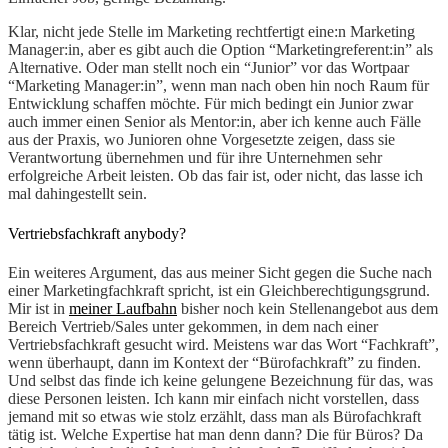
Klar, nicht jede Stelle im Marketing rechtfertigt eine:n Marketing
Manager:in, aber es gibt auch die Option “Marketingreferent:in” als
Alternative. Oder man stellt noch ein “Junior” vor das Wortpaar
“Marketing Manager:in”, wenn man nach oben hin noch Raum für
Entwicklung schaffen möchte. Für mich bedingt ein Junior zwar
auch immer einen Senior als Mentor:in, aber ich kenne auch Fälle
aus der Praxis, wo Junioren ohne Vorgesetzte zeigen, dass sie
Verantwortung übernehmen und für ihre Unternehmen sehr
erfolgreiche Arbeit leisten. Ob das fair ist, oder nicht, das lasse ich
mal dahingestellt sein.
Vertriebsfachkraft anybody?
Ein weiteres Argument, das aus meiner Sicht gegen die Suche nach
einer Marketingfachkraft spricht, ist ein Gleichberechtigungsgrund.
Mir ist in
meiner Laufbahn
bisher noch kein Stellenangebot aus dem
Bereich Vertrieb/Sales unter gekommen, in dem nach einer
Vertriebsfachkraft gesucht wird. Meistens war das Wort “Fachkraft”,
wenn überhaupt, dann im Kontext der “Bürofachkraft” zu finden.
Und selbst das finde ich keine gelungene Bezeichnung für das, was
diese Personen leisten. Ich kann mir einfach nicht vorstellen, dass
jemand mit so etwas wie stolz erzählt, dass man als Bürofachkraft
tätig ist. Welche Expertise hat man denn dann? Die für Büros? Da