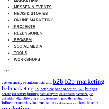
MARKETING
MESSEN & EVENTS
NEWS & STORIES
ONLINE MARKETING
PROJEKTE
REZENSIONEN
SEO/SEM
SOCIAL MEDIA
TOOLS
WORKSHOPS
Tags:
b2b
b2b-marketing
analyse
automatisierung
agentur
b2bmarketing
best practice
budget
beispiele
b2c
buch
customer journey
corona
data-analytics
data driven
datenanalyse
definition
digitalisierung
erfolg
growth hacking
hybrid
firmenprofil
influencer
interaktiv
kommunikation
leads
linkedin
kundenbewertungen
marketing