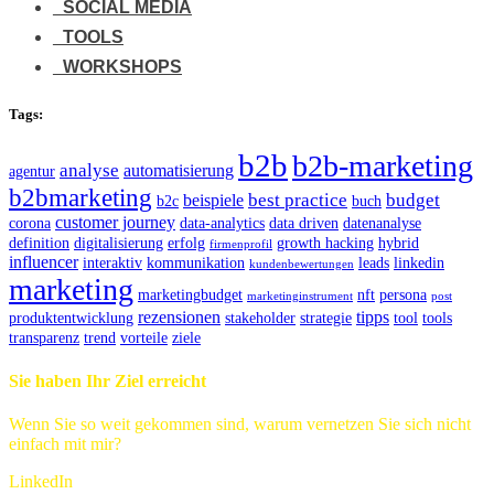
SOCIAL MEDIA
TOOLS
WORKSHOPS
Tags:
b2b
b2b-marketing
analyse
automatisierung
agentur
b2bmarketing
best practice
budget
beispiele
b2c
buch
customer journey
corona
data-analytics
data driven
datenanalyse
definition
digitalisierung
erfolg
growth hacking
hybrid
firmenprofil
influencer
interaktiv
kommunikation
leads
linkedin
kundenbewertungen
marketing
marketingbudget
nft
persona
marketinginstrument
post
rezensionen
tipps
produktentwicklung
stakeholder
strategie
tool
tools
transparenz
trend
vorteile
ziele
Sie haben Ihr Ziel erreicht
Wenn Sie so weit gekommen sind, warum vernetzen Sie sich nicht
einfach mit mir?
LinkedIn