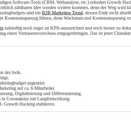
wendigen Software-Tools (CRM, Webanalyse, etc.) erfordert Growth Ha
n wirklich zählbaren Idee werden weitere kommen, denn der Weg wird klar
etingbudgets sind ein
B2B Marketing Trend
, dessen Ende nicht absehba
ber Kosteneinsparung führen, denn Wachstum und Kosteneinsparung vert
ts
zukünftig noch enger an KPIs auszurichten und noch besser zu doku
inen Vertrauensvorschuss entgegenbringen. Das ist jener Charakter
ie des bvik.
tigt.
ketingbudget angesetzt.
rketing auf ca. 6 Mitarbeiter.
ierung, Digitalisierung und Differenzierung.
 in Coronakrise mit Langfristwirkung.
. Growth Hacking etablieren.