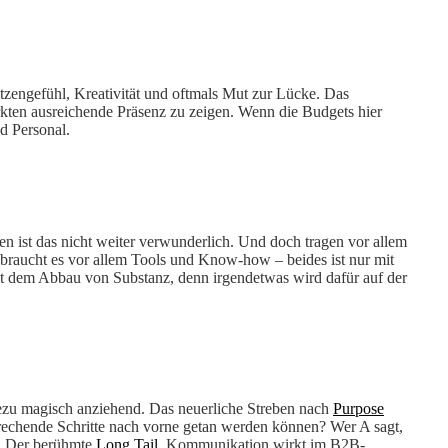
itzengefühl, Kreativität und oftmals Mut zur Lücke. Das
rkten ausreichende Präsenz zu zeigen. Wenn die Budgets hier
d Personal.
n ist das nicht weiter verwunderlich. Und doch tragen vor allem
 braucht es vor allem Tools und Know-how – beides ist nur mit
t dem Abbau von Substanz, denn irgendetwas wird dafür auf der
ezu magisch anziehend. Das neuerliche Streben nach
Purpose
prechende Schritte nach vorne getan werden können? Wer A sagt,
en. Der berühmte
Long Tail
. Kommunikation wirkt im B2B-