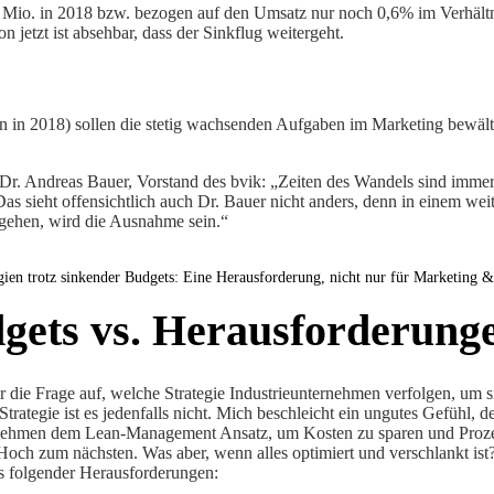
Mio. in 2018 bzw. bezogen auf den Umsatz nur noch 0,6% im Verhältni
 jetzt ist absehbar, dass der Sinkflug weitergeht.
ern in 2018) sollen die stetig wachsenden Aufgaben im Marketing bewä
r. Andreas Bauer, Vorstand des bvik: „Zeiten des Wandels sind immer
s sieht offensichtlich auch Dr. Bauer nicht anders, denn in einem weit
zugehen, wird die Ausnahme sein.“
gien trotz sinkender Budgets: Eine Herausforderung, nicht nur für Marketing
gets vs. Herausforderung
ir die Frage auf, welche Strategie Industrieunternehmen verfolgen, 
ategie ist es jedenfalls nicht. Mich beschleicht ein ungutes Gefühl, 
rnehmen dem Lean-Management Ansatz, um Kosten zu sparen und Prozes
ch zum nächsten. Was aber, wenn alles optimiert und verschlankt ist?
ts folgender Herausforderungen: