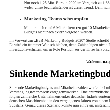
Nur noch 1,25 Mio. Euro in 2020 im Vergleich zu 1,66 
wider, umso beunruhigender ist dieser Trend. Denn schon
Marketing-Teams schrumpfen
Mit nur noch rund 6 Mitarbeitern (zu gut 10 Mitarbeit
Budgets nicht nach extern vergeben werden.
Im Vorwort zur „B2B-Marketing-Budgets 2020“ Studie schreibt D
Es wird ein frommer Wunsch bleiben, denn Zahlen lügen nicht. Da
Investitionsverhalten, um in Pole Position aus der Krise hervor
Wachstumsstrate
Sinkende Marketingbud
Sinkende Marketingbudgets und Mitarbeiterzahlen werfen bei m
Verdrängungswettbewerb entgegenzuwirken. Eine antizyklische Str
folgten zahlreiche Unternehmenslenker deutscher Industrieunte
deutschen Maschinenbau in den vergangenen Jahren von einem Ho
Substanz. Genau dieses Szenario könnte nun eintreten, angesich