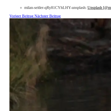
milan-seitler-qRy81CYhLHY-unsplash:
Unsplash [@mil
Voriger Beitrag
Nächster Beitrag