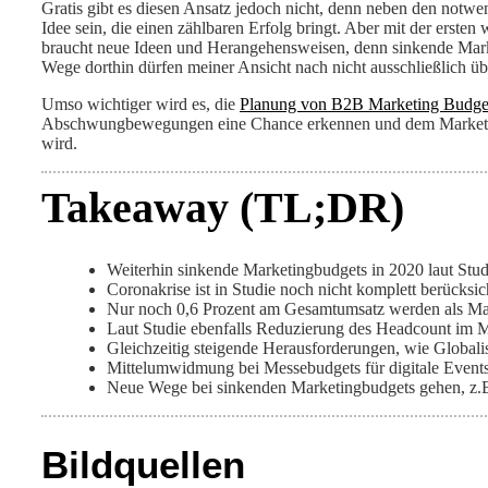
Gratis gibt es diesen Ansatz jedoch nicht, denn neben den not
Idee sein, die einen zählbaren Erfolg bringt. Aber mit der erste
braucht neue Ideen und Herangehensweisen, denn sinkende Mark
Wege dorthin dürfen meiner Ansicht nach nicht ausschließlich ü
Umso wichtiger wird es, die
Planung von B2B Marketing Budge
Abschwungbewegungen eine Chance erkennen und dem Marketing e
wird.
Takeaway (TL;DR)
Weiterhin sinkende Marketingbudgets in 2020 laut Stud
Coronakrise ist in Studie noch nicht komplett berücksich
Nur noch 0,6 Prozent am Gesamtumsatz werden als Mar
Laut Studie ebenfalls Reduzierung des Headcount im Ma
Gleichzeitig steigende Herausforderungen, wie Globalis
Mittelumwidmung bei Messebudgets für digitale Events
Neue Wege bei sinkenden Marketingbudgets gehen, z.B
Bildquellen