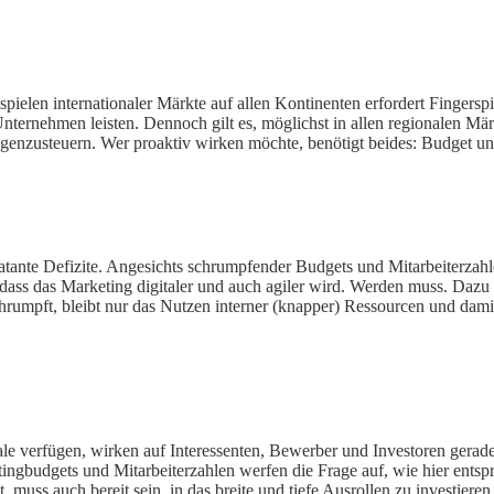
ielen internationaler Märkte auf allen Kontinenten erfordert Fingersp
nternehmen leisten. Dennoch gilt es, möglichst in allen regionalen Mä
egenzusteuern. Wer proaktiv wirken möchte, benötigt beides: Budget un
tante Defizite. Angesichts schrumpfender Budgets und Mitarbeiterzahle
dass das Marketing digitaler und auch agiler wird. Werden muss. Dazu
umpft, bleibt nur das Nutzen interner (knapper) Ressourcen und dami
e verfügen, wirken auf Interessenten, Bewerber und Investoren gerad
ingbudgets und Mitarbeiterzahlen werfen die Frage auf, wie hier ents
, muss auch bereit sein, in das breite und tiefe Ausrollen zu investier