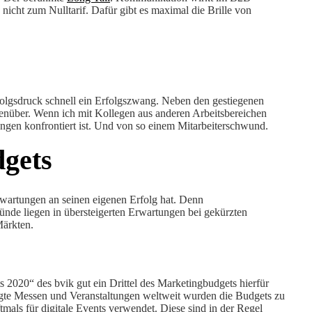
 nicht zum Nulltarif. Dafür gibt es maximal die Brille von
folgsdruck schnell ein Erfolgszwang. Neben den gestiegenen
genüber. Wenn ich mit Kollegen aus anderen Arbeitsbereichen
ngen konfrontiert ist. Und von so einem Mitarbeiterschwund.
gets
Erwartungen an seinen eigenen Erfolg hat. Denn
ünde liegen in übersteigerten Erwartungen bei gekürzten
Märkten.
2020“ des bvik gut ein Drittel des Marketingbudgets hierfür
gte Messen und Veranstaltungen weltweit wurden die Budgets zu
als für digitale Events verwendet. Diese sind in der Regel