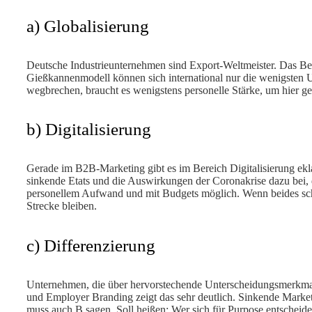
a) Globalisierung
Deutsche Industrieunternehmen sind Export-Weltmeister. Das Besp
Gießkannenmodell können sich international nur die wenigsten U
wegbrechen, braucht es wenigstens personelle Stärke, um hier g
b) Digitalisierung
Gerade im B2B-Marketing gibt es im Bereich Digitalisierung ekla
sinkende Etats und die Auswirkungen der Coronakrise dazu bei, 
personellem Aufwand und mit Budgets möglich. Wenn beides schr
Strecke bleiben.
c) Differenzierung
Unternehmen, die über hervorstechende Unterscheidungsmerkmal
und Employer Branding zeigt das sehr deutlich. Sinkende Market
muss auch B sagen. Soll heißen: Wer sich für Purpose entscheidet