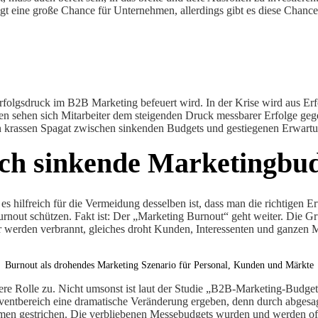
iegt eine große Chance für Unternehmen, allerdings gibt es diese Chance
Erfolgsdruck im B2B Marketing befeuert wird. In der Krise wird aus Er
en sehen sich Mitarbeiter dem steigenden Druck messbarer Erfolge ge
nen krassen Spagat zwischen sinkenden Budgets und gestiegenen Erwartu
ch sinkende Marketingbud
es hilfreich für die Vermeidung desselben ist, dass man die richtigen 
rnout schützen. Fakt ist: Der „Marketing Burnout“ geht weiter. Die Gr
r werden verbrannt, gleiches droht Kunden, Interessenten und ganzen 
Burnout als drohendes Marketing Szenario für Personal, Kunden und Märkte
Rolle zu. Nicht umsonst ist laut der Studie „B2B-Marketing-Budgets 
ventbereich eine dramatische Veränderung ergeben, denn durch abgesa
mmen gestrichen. Die verbliebenen Messebudgets wurden und werden oftm