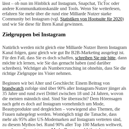
lässt – ob nun im Hinblick auf Instagram, Snapchat, TicToc oder
andere Kommunikationskanäle und Tools. Wenn Sie weiterlesen,
erfahren Sie mehr über die rund eine Milliarde Nutzer starke
Community bei Instagram (vgl.
Statistiken von Hootsuite für 2020
)
und wie Sie diese für Ihren Kanal gewinnen.
Zielgruppen bei Instagram
Natürlich werden nicht gleich eine Milliarde Nutzer Ihrem Instagram
Kanal folgen, ganz gleich wie gut Ihr B2B-Marketing ausgelegt ist.
Für den Fall, dass Sie es doch schaffen,
schreiben Sie mir bitte
, dann
möchte ich lernen, wie Sie das gemacht haben (und darüber
schreiben). Wichtiger als Numbercrunching ist ohnehin, dass Sie die
richtige Zielgruppe ins Visier nehmen.
Beginnen wir bei Alter und Geschlecht: Einem Beitrag von
brandwatch
zufolge sind über 90% aller Instagram-Nutzer jünger als
35 Jahre und rund zwei Drittel zwischen 18 und 24 Jahren, wovon
die meisten männlich sind. Sind Sie überrascht? Dem Hörensagen
nach geht es doch auf Instagram vornehmlich um Mode,
Beautyprodukte und dergleichen – vorwiegend also Themen, die
Frauen nahegelegt werden. Womöglich trägt die Tatsache, dass
mehr als 95% aller US-Modemarken auf Instagram vertreten sind,
zu diesem Mythos bei. Rund 90% aller Top 100 Marken weltweit,