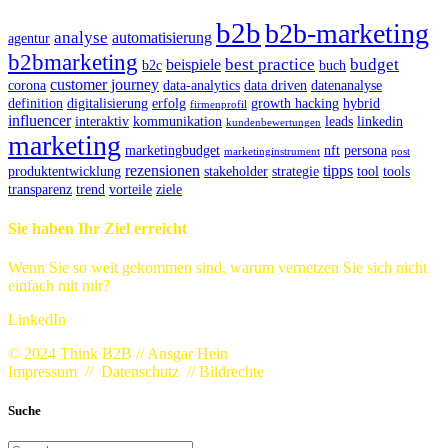
b2b
b2b-marketing
analyse
automatisierung
agentur
b2bmarketing
best practice
budget
beispiele
b2c
buch
customer journey
corona
data-analytics
data driven
datenanalyse
definition
digitalisierung
erfolg
growth hacking
hybrid
firmenprofil
influencer
interaktiv
kommunikation
leads
linkedin
kundenbewertungen
marketing
marketingbudget
nft
persona
marketinginstrument
post
rezensionen
tipps
produktentwicklung
stakeholder
strategie
tool
tools
transparenz
trend
vorteile
ziele
Sie haben Ihr Ziel erreicht
Wenn Sie so weit gekommen sind, warum vernetzen Sie sich nicht
einfach mit mir?
LinkedIn
© 2024 Think B2B // Ansgar Hein
Impressum
//
Datenschutz
//
Bildrechte
Suche